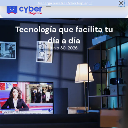
Ir
¡Descarga nuestra CyberApp aquí!
al
contenido
Tecnología que facilita tu
día a día
junio 30, 2026